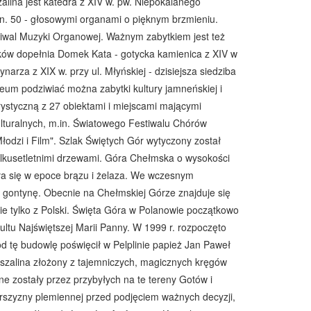
lina jest katedra z XIV w. pw. Niepokalanego
. 50 - głosowymi organami o pięknym brzmieniu.
iwal Muzyki Organowej. Ważnym zabytkiem jest też
ytków dopełnia Domek Kata - gotycka kamienica z XIV w
narza z XIX w. przy ul. Młyńskiej - dzisiejsza siedziba
um podziwiać można zabytki kultury jamneńskiej i
ystyczną z 27 obiektami i miejscami mającymi
lturalnych, m.in. Światowego Festiwalu Chórów
odzi i Film". Szlak Świętych Gór wytyczony został
ilkusetletnimi drzewami. Góra Chełmska o wysokości
ała się w epoce brązu i żelaza. We wczesnym
ą gontynę. Obecnie na Chełmskiej Górze znajduje się
ie tylko z Polski. Święta Góra w Polanowie początkowo
ultu Najświętszej Marii Panny. W 1999 r. rozpoczęto
 tę budowlę poświęcił w Pelplinie papież Jan Paweł
oszalina złożony z tajemniczych, magicznych kręgów
ne zostały przez przybyłych na te tereny Gotów i
rszyzny plemiennej przed podjęciem ważnych decyzji,