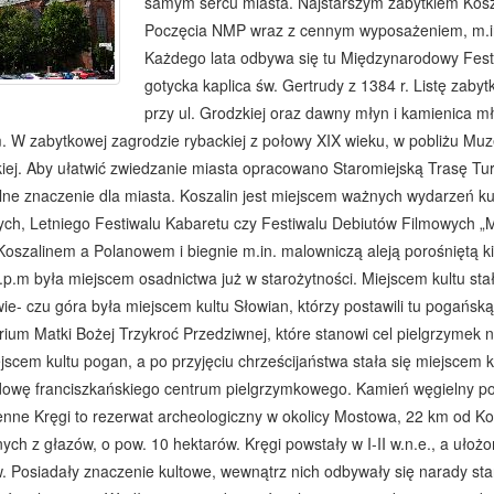
samym sercu miasta. Najstarszym zabytkiem Kosza
Poczęcia NMP wraz z cennym wyposażeniem, m.in
Każdego lata odbywa się tu Międzynarodowy Fest
gotycka kaplica św. Gertrudy z 1384 r. Listę zab
przy ul. Grodzkiej oraz dawny młyn i kamienica mły
W zabytkowej zagrodzie rybackiej z połowy XIX wieku, w pobliżu Muze
ej. Aby ułatwić zwiedzanie miasta opracowano Staromiejską Trasę Tur
ne znaczenie dla miasta. Koszalin jest miejscem ważnych wydarzeń ku
ych, Letniego Festiwalu Kabaretu czy Festiwalu Debiutów Filmowych „Mł
oszalinem a Polanowem i biegnie m.in. malowniczą aleją porośniętą k
p.m była miejscem osadnictwa już w starożytności. Miejscem kultu st
ie- czu góra była miejscem kultu Słowian, którzy postawili tu pogańsk
ium Matki Bożej Trzykroć Przedziwnej, które stanowi cel pielgrzymek n
jscem kultu pogan, a po przyjęciu chrześcijaństwa stała się miejscem k
dowę franciszkańskiego centrum pielgrzymkowego. Kamień węgielny pod
enne Kręgi to rezerwat archeologiczny w okolicy Mostowa, 22 km od K
ch z głazów, o pow. 10 hektarów. Kręgi powstały w I-II w.n.e., a ułożo
 Posiadały znaczenie kultowe, wewnątrz nich odbywały się narady sta