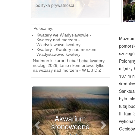
polityka prywatności
Polecamy:
Kwatery we Władysławowie
-
Muzeum. 
Kwatery nad morzem -
Władysławowo kwatery
pomorski
Kwatery
- Kwatery nad morzem -
szczegól
Władysławowo kwatery
Polonijn
Nadmorski kurort Łeba!
Łeba kwatery
noclegi 2026, tanie i komfortowe tylko
między K
na wczasy nad morzem - W E J D Ź !
137 m n.
średniow
Previous
Next
Sanktuar
była mie
tutaj bu
II. Kami
Akwarium
wykonany
słonowodne
Gepidów.