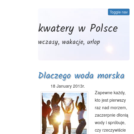
Toggle nav
kwatery w Polsce
wczasy, wakacje, urlop
Dlaczego woda morska
jest słona?
18 January 2013r.
Zapewne każdy,
kto jest pierwszy
raz nad morzem,
zaczerpnie dłonią
wody i spróbuje,
czy rzeczywiście