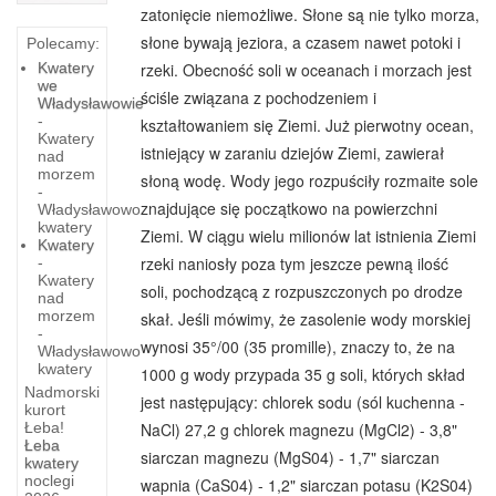
zatonięcie niemożliwe. Słone są nie tylko morza,
słone bywają jeziora, a czasem nawet potoki i
Polecamy:
Kwatery
rzeki. Obecność soli w oceanach i morzach jest
we
ściśle związana z po­chodzeniem i
Władysławowie
-
kształtowaniem się Ziemi. Już pierwotny ocean,
Kwatery
istniejący w zaraniu dziejów Ziemi, zawierał
nad
morzem
słoną wodę. Wody jego rozpuściły rozmaite sole
-
znajdujące się początkowo na powierzchni
Władysławowo
kwatery
Ziemi. W ciągu wielu milionów lat istnienia Ziemi
Kwatery
rzeki naniosły poza tym jeszcze pewną ilość
-
Kwatery
soli, pochodzącą z rozpuszczonych po drodze
nad
morzem
skał. Jeśli mówimy, że zasolenie wody morskiej
-
wynosi 35°/00 (35 promille), znaczy to, że na
Władysławowo
kwatery
1000 g wody przypada 35 g soli, których skład
Nadmorski
jest następujący: chlorek sodu (sól kuchenna -
kurort
NaCl) 27,2 g chlorek magnezu (MgCl2) - 3,8"
Łeba!
Łeba
siarczan magnezu (MgS04) - 1,7" siarczan
Kuźnica
kwatery
noclegi
wapnia (CaS04) - 1,2" siarczan potasu (K2S04)