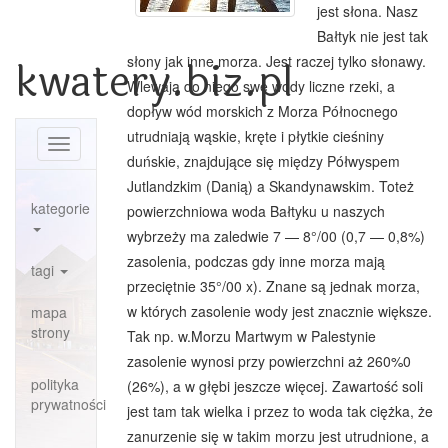
jest słona. Nasz
Bałtyk nie jest tak
kwatery.biz.pl
słony jak inne morza. Jest raczej tylko słonawy.
Wlewają do niego swe wody liczne rzeki, a
dopływ wód morskich z Morza Północnego
utrudniają wąskie, kręte i płytkie cieśniny
Toggle
duńskie, znajdujące się między Półwyspem
navigation
Jutlandzkim (Danią) a Skandynaw­skim. Toteż
kategorie
powierzchniowa woda Bałtyku u naszych
wybrzeży ma zaledwie 7 — 8°/00 (0,7 — 0,8%)
zasolenia, podczas gdy inne morza mają
tagi
przeciętnie 35°/00 x). Znane są jednak morza,
w których zasolenie wody jest znacznie większe.
mapa
strony
Tak np. w.Morzu Martwym w Palestynie
zasolenie wynosi przy powierzchni aż 260%0
polityka
(26%), a w głębi jeszcze więcej. Zawar­tość soli
prywatności
jest tam tak wielka i przez to woda tak ciężka, że
zanu­rzenie się w takim morzu jest utrudnione, a