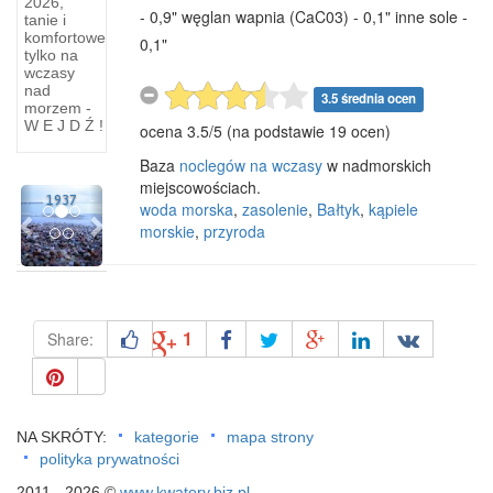
1930
2026,
- 0,9" węglan wapnia (CaC03) - 0,1" inne sole -
tanie i
r
komfortowe
0,1"
tylko na
Dla
wczasy
przybywających
nad
3.5 średnia ocen
do
morzem -
W E J D Ź !
ocena
3.5
/
5
(na podstawie
19
ocen)
Kuźnicy
turystów
Baza
noclegów na wczasy
w nadmorskich
w roku
miejscowościach.
Previous
Next
1937
woda morska
,
zasolenie
,
Bałtyk
,
kąpiele
morskie
,
przyroda
1
Share:
NA SKRÓTY:
kategorie
mapa strony
polityka prywatności
2011 - 2026 ©
www.kwatery.biz.pl