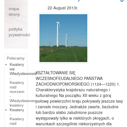
22 August 2013r.
mapa
strony
polityka
prywatności
Polecamy:
Kwatery
we
KSZTAŁTOWANIE SIĘ
Władysławowie
WCZESNOFEUDALNEGO PAŃSTWA
-
Kwatery
ZACHODNIOPOMORSKIEGO (1124—1220) 1.
nad
Charakterystyka krajobrazu naturalnego i
morzem
kulturalnego Na początku XII wieku z górą
-
połowę powierzchni kraju pokrywały jeszcze lasy
Władysławowo
kwatery
i zarosłe moczary. Jednakże zwarte, bezludne
Kwatery
łub bardzo słabo zaludnione puszcze
-
występowały tylko w niektórych okręgach, o
Kwatery
warunkach szczególnie niekorzystnych dla
nad