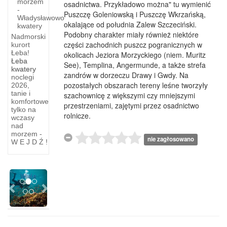
morzem
osadnictwa. Przykładowo można" tu wymienić
-
Puszczę Goleniowską i Puszczę Wkrzańską,
Władysławowo
okalające od południa Zalew Szczeciński.
kwatery
Podobny charakter miały również niektóre
Nadmorski
części zachodnich puszcz pogranicznych w
kurort
Łeba!
okolicach Jeziora Morzyckiego (niem. Muritz
Wycieczka
Łeba
See), Templina, Angermunde, a także strefa
w
kwatery
zandrów w dorzeczu Drawy i Gwdy. Na
noclegi
głąb
pozostałych obszarach tereny leśne tworzyły
2026,
tanie i
morza
szachownicę z większymi czy mniejszymi
komfortowe
przestrzeniami, zajętymi przez osadnictwo
tylko na
Wycieczka
rolnicze.
wczasy
w głąb
nad
morza.
morzem -
nie zagłosowano
W E J D Ź !
W
podwodnej
krainie.
Previous
Next
Wiele