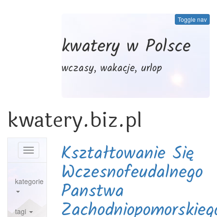
Toggle nav
kwatery w Polsce
wczasy, wakacje, urlop
kwatery.biz.pl
Kształtowanie Się
Toggle
navigation
Wczesnofeudalnego
kategorie
Panstwa
Zachodniopomorskieg
tagi