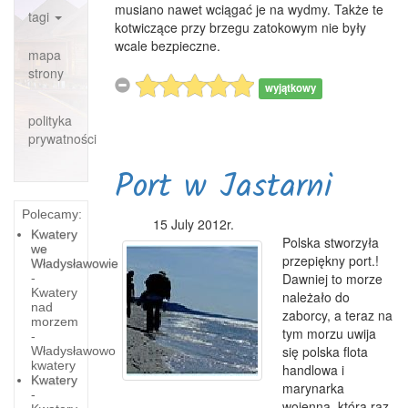
musiano nawet wciągać je na wydmy. Także te
tagi
kotwiczące przy brzegu zatokowym nie były
wcale bezpieczne.
mapa
strony
wyjątkowy
polityka
prywatności
Port w Jastarni
Polecamy:
15 July 2012r.
Kwatery
Polska stworzyła
we
przepiękny port.!
Władysławowie
Dawniej to morze
-
Kwatery
należało do
nad
zaborcy, a teraz na
morzem
tym morzu uwija
-
się polska flota
Władysławowo
kwatery
handlowa i
Kwatery
marynarka
-
wojenna, która raz