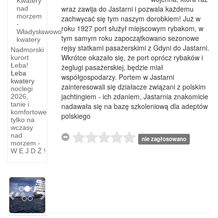
Kwatery
wraz zawija do Jastarni i pozwala każdemu
nad
morzem
zachwycać się tym naszym dorobkiem! Już w
-
roku 1927 port służył miejscowym rybakom, w
Władysławowo
tym samym roku zapoczątkowano sezonowe
kwatery
rejsy statkami pasażerskimi z Gdyni do Jastarni.
Nadmorski
Wkrótce okazało się, że port oprócz rybaków i
kurort
Łeba!
żeglugi pasażerskiej, będzie miał
Literatura
Łeba
współgospodarzy. Portem w Jastarni
kwatery
o
zainteresowali się działacze związani z polskim
noclegi
morzu
jachtingiem - ich zdaniem, Jastarnia znakomicie
2026,
tanie i
nadawała się na bazę szkoleniową dla adeptów
komfortowe
NIE BYŁO
polskiego
tylko na
NAS,
wczasy
BYŁO
nad
nie zagłosowano
MORZE,
morzem -
W E J D Ź !
BYŁ
BURSZTYN
"Morze,
Previous
Next
'którego