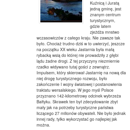
Kuźnicą i Juratą
jedną gminę, jest
znanym centrum
turystycznym,
gdzie latem
zjeżdża mnstwo
wczasowiczów z całego kraju. Nie zawsze tak
było. Chociaż trudno dziś w to uwierzyć, jeszcze
na początku XX wieku Jastarnia była małą
rybacką wsią do której nie prowadziły z głębi
lądu żadne drogi. Z tej przyczyny niezmiernie
rzadko widywano tutaj gości z zewnątrz.
Impulsem, który skierował Jastarnię na nową dla
niej drogę turystycznego rozwoju, było
zakończenie I wojny światowej i postanowienia
traktatu wersalskiego. W jego myśl Polsce
przyznano 142-kilometrowy odcinek wybrzeża
Bałtyku. Skrawek ten był zdecydowanie zbyt
mały jak na potrzeby turystyczne państwa
liczącego 27 milionów obywateli. Nie było jednak
innej rady, tylko wykorzystać go najlepiej jak
można.