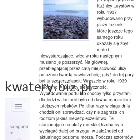
Kuźnicy turystów w
roku 1937
wybudowano przy
plaży łazienki,
które jeszcze tego
samego roku
okazały się zbyt
małe i
niewystarczające, więc w roku następnym
musiano je poszerzyć. Na głównej,
przebiegającej przez całą miejscowość ulicy
położono twardą nawierzchnię, gdyż do tej pory
kwatery.biz.pl
był tu szczery piasek. Wreszcie w roku 1939
założono w Kuźnicy elektryczność.
Wybudowanie portu lub choćby tylko przystani
dla łodzi w Jastarni było od dawna marzeniem
tutejszych rybaków. Po kilka razy w ciągu dnia
Toggle
chodzili oni sprawdzać, czy nie zagraża ich
navigation
łodziom jakieś niebezpieczeństwo. Te
stacjonujące na plaży morskiej trzeba było
kategorie
wyciągać dalej od brzegu, w zależności od
aktualnego poziomu morza. Podczas sztormów